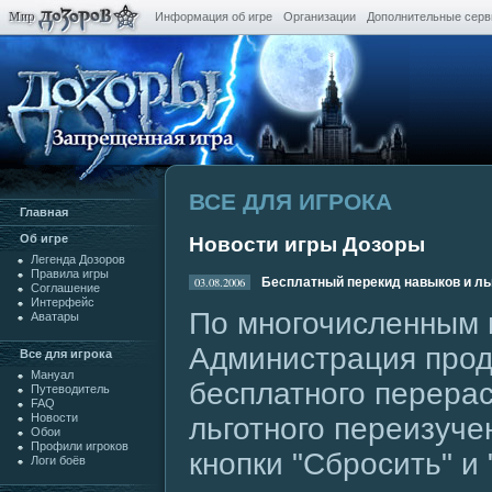
Информация об игре
Организации
Дополнительные сер
ВСЕ ДЛЯ ИГРОКА
Главная
Oб игре
Новости игры Дозоры
Легенда Дозоров
Правила игры
03.08.2006
Бесплатный перекид навыков и ль
Cоглашение
Интерфейс
По многочисленным 
Аватары
Администрация прод
Все для игрока
Мануал
бесплатного перера
Путеводитель
FAQ
Новости
льготного переизуч
Обои
Профили игроков
кнопки "Сбросить" и
Логи боёв