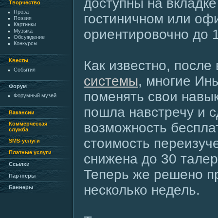
доступны на вкладке
Творчество
Проза
гостиничном или оф
Поэзия
Картинки
ориентировочно до 1
Музыка
Обсуждение
Конкурсы
Квесты
Как известно, после
События
системы
, многие Ин
Форум
поменять свои навы
Форумный музей
пошла навстречу и 
Вакансии
возможность бесплат
Коммерческая
служба
стоимость переизуч
SMS-услуги
Платные услуги
снижена до 30 талер
Ссылки
Теперь же решено пр
Партнеры
несколько недель.
Баннеры