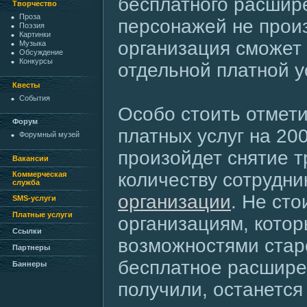
бесплатного расшир
Творчество
Проза
персонажей не прои
Поэзия
Картинки
организация сможет
Музыка
Обсуждение
Конкурсы
отдельной платной у
Квесты
События
Особо стоить отмети
Форум
платных услуг на 200
Форумный музей
произойдет снятие т
Вакансии
количеству сотрудн
Коммерческая
служба
организации
. Не сто
SMS-услуги
Платные услуги
организациям, кото
Ссылки
возможностями стар
Партнеры
бесплатное расшире
Баннеры
получили, останется 