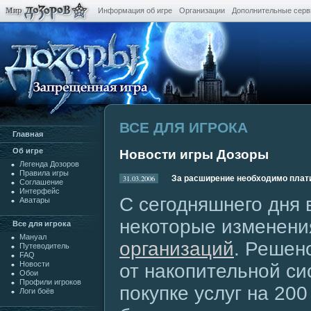
Информация об игре
Организации
Дополнительные сер
ВСЕ ДЛЯ ИГРОКА
Главная
Oб игре
Новости игры Дозоры
Легенда Дозоров
Правила игры
31.03.2006
За расширение необходимо плат
Cоглашение
Интерфейс
С сегодняшнего дня 
Аватары
некоторые изменения
Все для игрока
Мануал
организаций
. Решен
Путеводитель
FAQ
Новости
от накопительной си
Обои
Профили игроков
покупке услуг на 200
Логи боёв