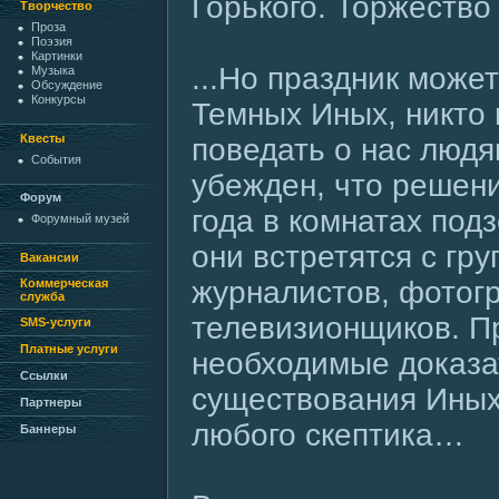
Горького. Торжество
Творчество
Проза
Поэзия
Картинки
...Но праздник може
Музыка
Обсуждение
Конкурсы
Темных Иных, никто 
Квесты
поведать о нас люд
События
убежден, что решени
Форум
года в комнатах по
Форумный музей
они встретятся с гр
Вакансии
журналистов, фотог
Коммерческая
служба
телевизионщиков. П
SMS-услуги
Платные услуги
необходимые доказа
Ссылки
существования Иных
Партнеры
любого скептика…
Баннеры