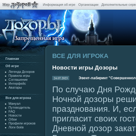
Информация об игре
Организации
Дополнительные сер
ВСЕ ДЛЯ ИГРОКА
Главная
Oб игре
Новости игры Дозоры
Легенда Дозоров
Правила игры
24.07.2023
Эвент-лабиринт "Совершеннол
Cоглашение
Интерфейс
По случаю Дня Рожд
Аватары
Ночной дозоры реши
Все для игрока
Мануал
празднования. И, ес
Путеводитель
FAQ
Новости
пригласит своих гост
Обои
Профили игроков
Дневной дозор закат
Логи боёв