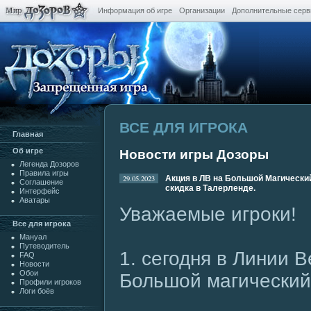
Информация об игре
Организации
Дополнительные сер
ВСЕ ДЛЯ ИГРОКА
Главная
Oб игре
Новости игры Дозоры
Легенда Дозоров
Правила игры
29.05.2023
Акция в ЛВ на Большой Магически
Cоглашение
скидка в Талерленде.
Интерфейс
Аватары
Уважаемые игроки!
Все для игрока
Мануал
Путеводитель
1. сегодня в Линии 
FAQ
Новости
Обои
Большой магический
Профили игроков
Логи боёв