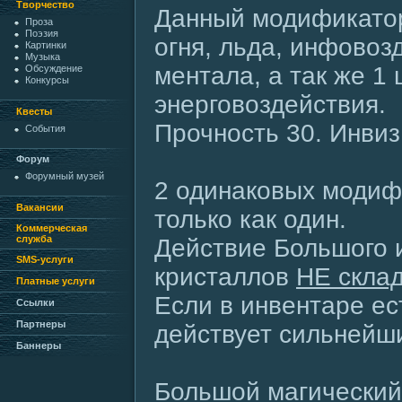
Творчество
Данный модификатор
Проза
Поэзия
огня, льда, инфовоз
Картинки
Музыка
ментала, а так же 1 
Обсуждение
Конкурсы
энерговоздействия.
Квесты
Прочность 30. Инвиз
События
Форум
Форумный музей
2 одинаковых модиф
Вакансии
только как один.
Коммерческая
служба
Действие Большого 
SMS-услуги
кристаллов
НЕ скла
Платные услуги
Если в инвентаре ес
Ссылки
Партнеры
действует сильнейш
Баннеры
Большой магический