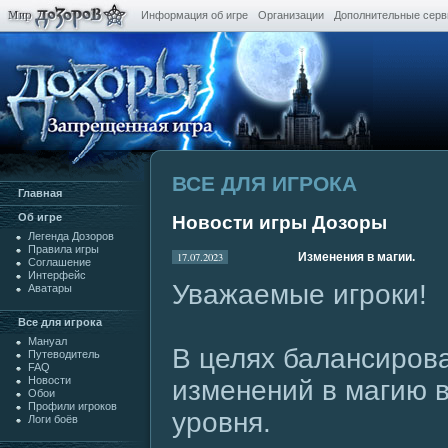
Информация об игре
Организации
Дополнительные сер
ВСЕ ДЛЯ ИГРОКА
Главная
Oб игре
Новости игры Дозоры
Легенда Дозоров
Правила игры
17.07.2023
Изменения в магии.
Cоглашение
Интерфейс
Уважаемые игроки!
Аватары
Все для игрока
Мануал
В целях балансиров
Путеводитель
FAQ
Новости
изменений в магию в
Обои
Профили игроков
уровня.
Логи боёв