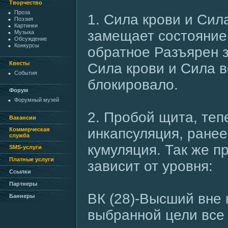
Творчество
Проза
1. Сила крови и Сил
Поэзия
Картинки
замещает состояние
Музыка
Обсуждение
Конкурсы
обратное Разъярен 
Квесты
Сила крови и Сила в
События
блокировало.
Форум
Форумный музей
2. Пробой щита, теп
Вакансии
инкапсуляция, ранее
Коммерческая
служба
кумуляция. Так же п
SMS-услуги
Платные услуги
зависит от уровня:
Ссылки
Партнеры
ВК (28)-Высший вне 
Баннеры
выбранной цели все 