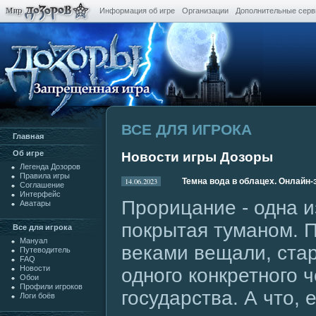
Информация об игре
Организации
Дополнительные сер
ВСЕ ДЛЯ ИГРОКА
Главная
Oб игре
Новости игры Дозоры
Легенда Дозоров
Правила игры
14.06.2023
Темна вода в облацех. Онлайн-
Cоглашение
Интерфейс
Прорицание - одна и
Аватары
покрытая туманом. 
Все для игрока
Мануал
веками вещали, ста
Путеводитель
FAQ
Новости
одного конкретного 
Обои
Профили игроков
государства. А что, 
Логи боёв