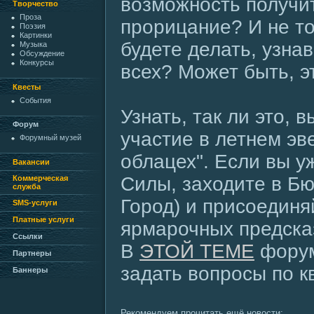
возможность получи
Творчество
Проза
прорицание? И не то
Поэзия
Картинки
будете делать, узнав
Музыка
Обсуждение
Конкурсы
всех? Может быть, э
Квесты
События
Узнать, так ли это, 
Форум
участие в летнем эв
Форумный музей
облацех". Если вы у
Вакансии
Силы, заходите в Б
Коммерческая
служба
Город) и присоединя
SMS-услуги
Платные услуги
ярмарочных предска
Ссылки
В
ЭТОЙ ТЕМЕ
форум
Партнеры
задать вопросы по кв
Баннеры
Рекомендуем прочитать ещё новости: