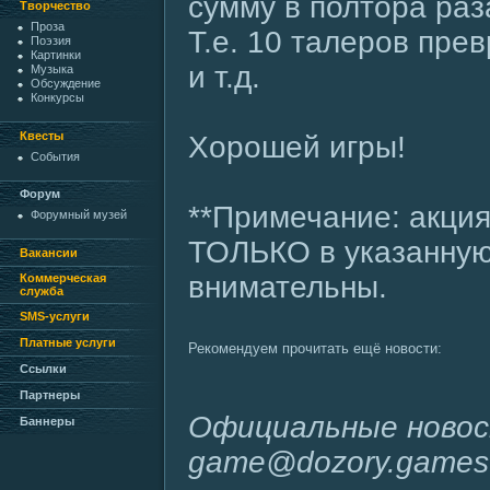
сумму в полтора раз
Творчество
Проза
Т.е. 10 талеров прев
Поэзия
Картинки
и т.д.
Музыка
Обсуждение
Конкурсы
Квесты
Хорошей игры!
События
Форум
**Примечание: акция
Форумный музей
ТОЛЬКО в указанную 
Вакансии
внимательны.
Коммерческая
служба
SMS-услуги
Платные услуги
Рекомендуем прочитать ещё новости:
Ссылки
Партнеры
Официальные новос
Баннеры
game@dozory.games