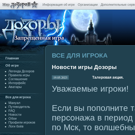
Информация об игре
Организации
Дополнительные сер
ВСЕ ДЛЯ ИГРОКА
Главная
Oб игре
Новости игры Дозоры
Легенда Дозоров
Правила игры
19.05.2023
Талеровая акция.
Cоглашение
Интерфейс
Уважаемые игроки!
Аватары
Все для игрока
Мануал
Если вы пополните 
Путеводитель
FAQ
Новости
персонажа в период 
Обои
Профили игроков
по Мск, то волшебн
Логи боёв