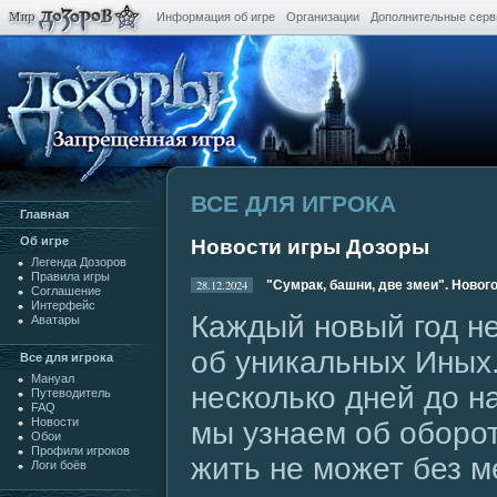
Информация об игре
Организации
Дополнительные сер
ВСЕ ДЛЯ ИГРОКА
Главная
Oб игре
Новости игры Дозоры
Легенда Дозоров
Правила игры
28.12.2024
"Сумрак, башни, две змеи". Новог
Cоглашение
Интерфейс
Каждый новый год н
Аватары
об уникальных Иных.
Все для игрока
Мануал
несколько дней до н
Путеводитель
FAQ
Новости
мы узнаем об оборот
Обои
Профили игроков
жить не может без м
Логи боёв