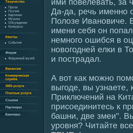
ими повелевать, за ч
Творчество
Проза
Да-да, речь именно 
Поэзия
Картинки
Полозе Ивановиче. 
Музыка
Обсуждение
Конкурсы
имени себя он попал
Квесты
немного ошибся в оц
События
новогодней елки в Т
Форум
и пострадал.
Форумный музей
Вакансии
А вот как можно пом
Коммерческая
служба
выгоде, вы узнаете, 
SMS-услуги
Платные услуги
Приключений на Кит
Ссылки
присоединитесь к п
Партнеры
башни, две змеи". В
Баннеры
уровня? Читайте все