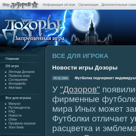
Информация об игре
Организации
Дополнительные сер
ВСЕ ДЛЯ ИГРОКА
Главная
Oб игре
Новости игры Дозоры
Легенда Дозоров
Правила игры
09.02.2006
Футболка подчеркнет индивидуа
Cоглашение
Интерфейс
У
"Дозоров"
появили
Аватары
фирменные футболки
Все для игрока
Мануал
мира Иных может за
Путеводитель
FAQ
Новости
Футболки отличает 
Обои
Профили игроков
расцветка и эмблема
Логи боёв