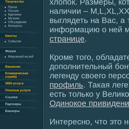
хлопок. Размеры, ко
Творчество
Проза
наличии – M,L,XL,XX
Поэзия
Картинки
выглядеть на Вас, а
Музыка
Обсуждение
Конкурсы
информацию о ней м
Квесты
странице
.
События
Форум
Кроме того, обладат
Форумный музей
дополнительный бон
Вакансии
легенду своего перс
Коммерческая
служба
профиль
. Такая лег
SMS-услуги
Платные услуги
есть только у Велик
Ссылки
Одинокое привиден
Партнеры
Баннеры
Интересно, что это 