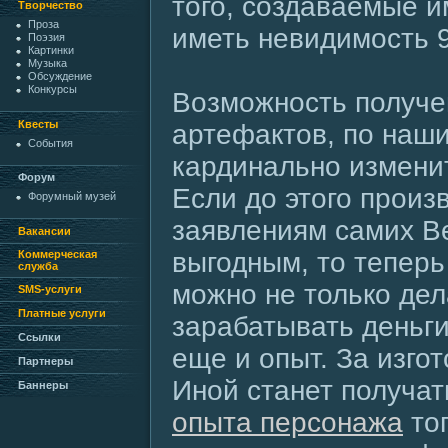
того, создаваемые и
Творчество
Проза
иметь невидимость 
Поэзия
Картинки
Музыка
Обсуждение
Конкурсы
Возможность получе
Квесты
артефактов, по наш
События
кардинально измени
Форум
Если до этого произ
Форумный музей
заявлениям самих В
Вакансии
выгодным, то тепер
Коммерческая
служба
можно не только дел
SMS-услуги
Платные услуги
зарабатывать деньги,
Ссылки
еще и опыт. За изго
Партнеры
Иной станет получа
Баннеры
опыта персонажа
тог