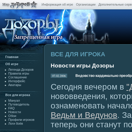
Информация об игре
Организации
Дополнительные сер
ВСЕ ДЛЯ ИГРОКА
Главная
Oб игре
Новости игры Дозоры
Легенда Дозоров
Правила игры
07.02.2006
Ведовство кардинально преоб
Cоглашение
Интерфейс
Сегодня вечером в
"
Аватары
нововведения, кото
Все для игрока
Мануал
ознаменовать начал
Путеводитель
FAQ
Новости
Ведьм и Ведунов
. З
Обои
Профили игроков
теперь они станут п
Логи боёв