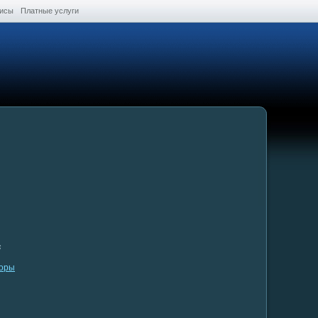
висы
Платные услуги
s
зоры