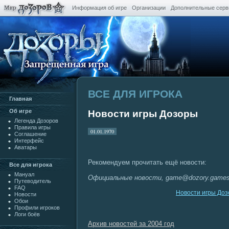
Информация об игре
Организации
Дополнительные сер
ВСЕ ДЛЯ ИГРОКА
Главная
Oб игре
Новости игры Дозоры
Легенда Дозоров
Правила игры
01.01.1970
Cоглашение
Интерфейс
Аватары
Рекомендуем прочитать ещё новости:
Все для игрока
Мануал
Официальные новости, game@dozory.game
Путеводитель
FAQ
Новости игры До
Новости
Обои
Профили игроков
Логи боёв
Архив новостей за 2004 год