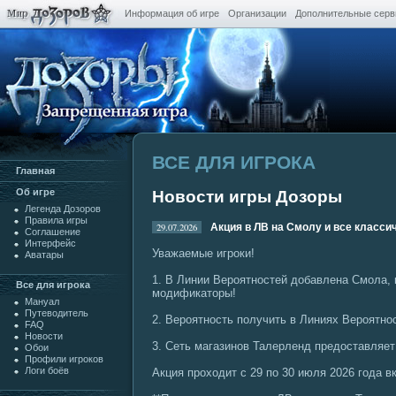
Информация об игре
Организации
Дополнительные сер
ВСЕ ДЛЯ ИГРОКА
Главная
Oб игре
Новости игры Дозоры
Легенда Дозоров
Правила игры
29.07.2026
Акция в ЛВ на Смолу и все класси
Cоглашение
Интерфейс
Уважаемые игроки!
Аватары
1. В Линии Вероятностей добавлена Смола,
Все для игрока
модификаторы!
Мануал
Путеводитель
2. Вероятность получить в Линиях Вероят
FAQ
Новости
3. Сеть магазинов Талерленд предоставляет
Обои
Профили игроков
Логи боёв
Акция проходит с 29 по 30 июля 2026 года 