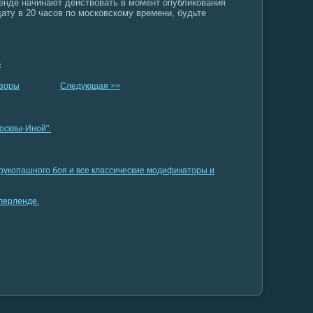
ленде начинают действовать в момент опубликования
ату в 20 часов по московскому времени, будьте
s
озоры
Следующая >>
осквы-Иной".
 рукопашного боя и все классические модификаторы и
лерленде.