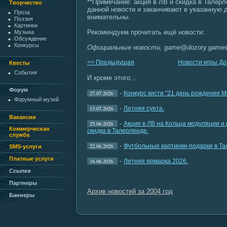
**Примечание: акция в ЛВ и скидка в Талер
Творчество
данной новости и заканчивают в указанную д
Проза
внимательны.
Поэзия
Картинки
Рекомендуем прочитать ещё новости:
Музыка
Обсуждение
Конкурсы
Официальные новости, game@dozory.game
<< Предыдущая
Новости игры Д
Квесты
События
И кроме этого...
Форум
-
27.07.2026
Конкурс кисти "21 день рождения М
Форумный музей
-
13.07.2026
Летняя суета.
Вакансии
-
25.06.2026
Акция в ЛВ на Кольца модуляции и
Коммерческая
скидка в Талерленде.
служба
-
22.06.2026
Футбольные картинки-подарки в Та
SMS-услуги
Платные услуги
-
16.06.2026
Летняя ярмарка 2026.
Ссылки
Партнеры
Архив новостей за 2004 год
Баннеры