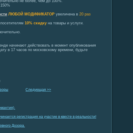
ючительно не более, чем до 100%.
о 150%
ости
ЛЮБОЙ МОДИФИКАТОР
увеличена в
20 раз
т посетителям
10% скидку
на товары и услуги.
ючительно.
ленде начинают действовать в момент опубликования
ату в 17 часов по московскому времени, будьте
s
озоры
Следующая >>
мантия).
ается регистрация на участие в квесте в реальности!
евного Дозора.