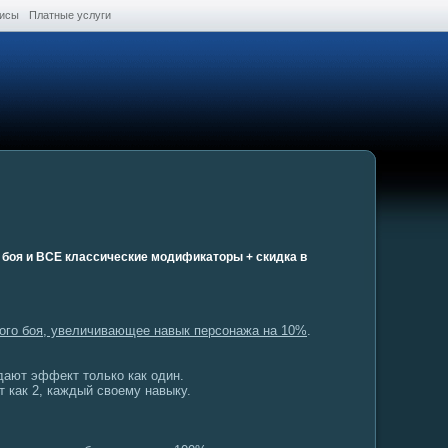
висы
Платные услуги
 боя и ВСЕ классические модификаторы + скидка в
ого боя, увеличивающее навык персонажа на 10%
.
дают эффект только как один.
 как 2, каждый своему навыку.