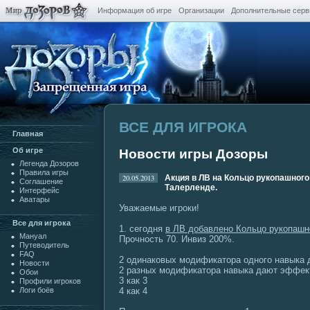
Информация об игре
Организации
Дополнительные сер
ВСЕ ДЛЯ ИГРОКА
Главная
Oб игре
Новости игры Дозоры
Легенда Дозоров
Правила игры
20.05.2013
Акция в ЛВ на Кольцо рукопашного
Cоглашение
Талерленде.
Интерфейс
Аватары
Уважаемые игроки!
Все для игрока
1. сегодня
в ЛВ добавлено Кольцо рукопашн
Мануал
Прочность 70. Инвиз 200%.
Путеводитель
FAQ
2 одинаковых модификатора одного навыка 
Новости
2 разных модификатора навыка дают эффект
Обои
3 как 3
Профили игроков
4 как 4
Логи боёв