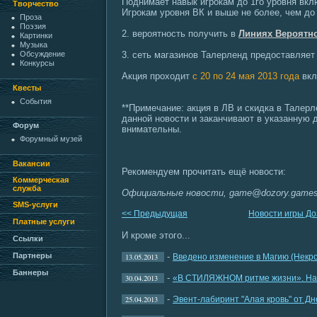
Поднимает навык игрокам до 1го уровня вкл
Творчество
Игрокам уровня ВК и выше не более, чем д
Проза
Поэзия
2. вероятность получить в
Линиях Вероятн
Картинки
Музыка
3. сеть магазинов Талерленд предоставляе
Обсуждение
Конкурсы
Акция проходит
с 20 по 24 мая 2013 года
вкл
Квесты
События
**Примечание: акция в ЛВ и скидка в Талер
данной новости и заканчивают в указанную д
Форум
внимательны.
Форумный музей
Вакансии
Рекомендуем прочитать ещё новости:
Коммерческая
служба
Официальные новости, game@dozory.game
SMS-услуги
<< Предыдущая
Новости игры Д
Платные услуги
И кроме этого...
Ссылки
-
Партнеры
13.05.2013
Введено изменение в Магию (Некро
Баннеры
-
30.04.2013
«В СТИЛЯЖНОМ ритме жизни». Начин
-
25.04.2013
Эвент-лабиринт "Алая кровь" от Дн